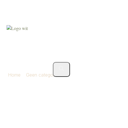
Agenda
Over ons
Contact
Klant worden
forsythia spray 131 cm white
Home
»
Geen categorie
»
forsythia spray 131 cm
white