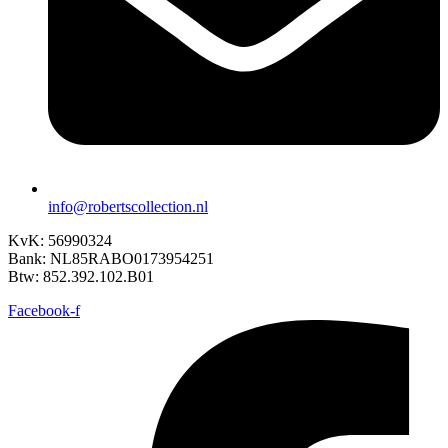
info@robertscollection.nl
KvK: 56990324
Bank: NL85RABO0173954251
Btw: 852.392.102.B01
Facebook-f