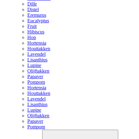
Dille
Distel
Eremurus
Eucalyptus
Fruit
Hibiscus
Hop
Hortensia
Houttakken
Lavendel
Lisanthius
Lupine
Olijftakken
Papaver
Pompom
Hortensia
Houttakken
Lavendel
Lisanthius
Lupine
Olijftakken
Papaver
Pompom