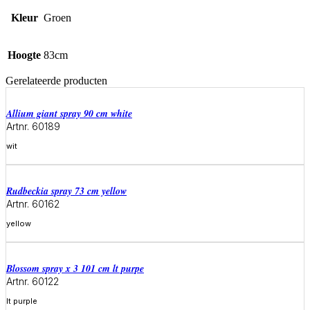
Kleur
Groen
Hoogte
83cm
Gerelateerde producten
allium giant spray 90 cm white
Artnr. 60189
wit
Meer informatie
rudbeckia spray 73 cm yellow
Artnr. 60162
yellow
Meer informatie
blossom spray x 3 101 cm lt purpe
Artnr. 60122
lt purple