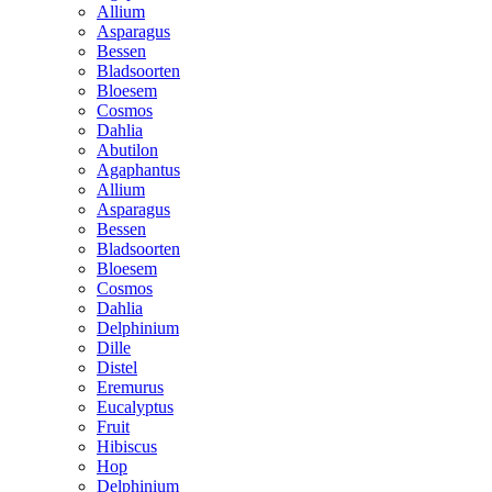
Allium
Asparagus
Bessen
Bladsoorten
Bloesem
Cosmos
Dahlia
Abutilon
Agaphantus
Allium
Asparagus
Bessen
Bladsoorten
Bloesem
Cosmos
Dahlia
Delphinium
Dille
Distel
Eremurus
Eucalyptus
Fruit
Hibiscus
Hop
Delphinium