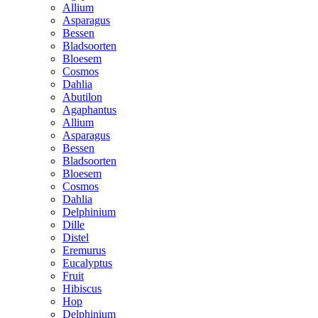
Allium
Asparagus
Bessen
Bladsoorten
Bloesem
Cosmos
Dahlia
Abutilon
Agaphantus
Allium
Asparagus
Bessen
Bladsoorten
Bloesem
Cosmos
Dahlia
Delphinium
Dille
Distel
Eremurus
Eucalyptus
Fruit
Hibiscus
Hop
Delphinium