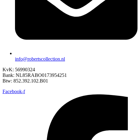
info@robertscollection.nl
KvK: 56990324
Bank: NL85RABO0173954251
Btw: 852.392.102.B01
Facebook-f