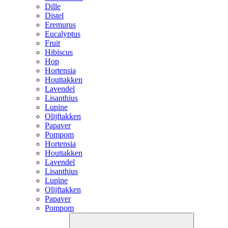
Dille
Distel
Eremurus
Eucalyptus
Fruit
Hibiscus
Hop
Hortensia
Houttakken
Lavendel
Lisanthius
Lupine
Olijftakken
Papaver
Pompom
Hortensia
Houttakken
Lavendel
Lisanthius
Lupine
Olijftakken
Papaver
Pompom