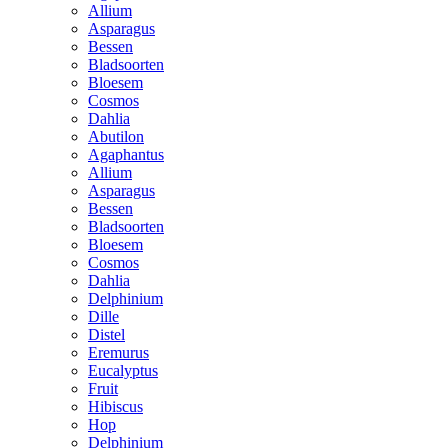
Allium
Asparagus
Bessen
Bladsoorten
Bloesem
Cosmos
Dahlia
Abutilon
Agaphantus
Allium
Asparagus
Bessen
Bladsoorten
Bloesem
Cosmos
Dahlia
Delphinium
Dille
Distel
Eremurus
Eucalyptus
Fruit
Hibiscus
Hop
Delphinium