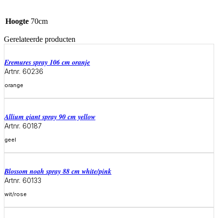
Hoogte
70cm
Gerelateerde producten
eremures spray 106 cm oranje
Artnr. 60236
orange
Meer informatie
allium giant spray 90 cm yellow
Artnr. 60187
geel
Meer informatie
blossom noah spray 88 cm white/pink
Artnr. 60133
wit/rose
Meer informatie