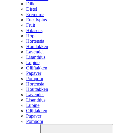
Dille
Distel
Eremurus
Eucalyptus
Fruit
Hibiscus
Hop
Hortensia
Houttakken
Lavendel
Lisanthius
Lupine
Olijftakken
Papaver
Pompom
Hortensia
Houttakken
Lavendel
Lisanthius
Lupine
Olijftakken
Papaver
Pompom