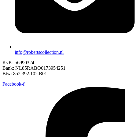
info@robertscollection.nl
KvK: 56990324
Bank: NL85RABO0173954251
Btw: 852.392.102.B01
Facebook-f