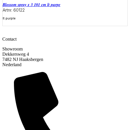
blossom spray x 3 101 cm lt purpe
Artnr. 60122
lt purple
Meer informatie
Contact
Showroom
Dekkersweg 4
7482 NJ Haaksbergen
Nederland