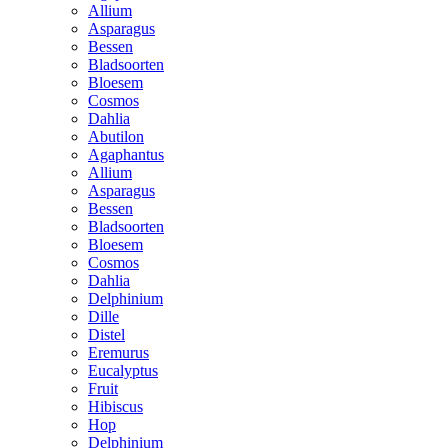
Allium
Asparagus
Bessen
Bladsoorten
Bloesem
Cosmos
Dahlia
Abutilon
Agaphantus
Allium
Asparagus
Bessen
Bladsoorten
Bloesem
Cosmos
Dahlia
Delphinium
Dille
Distel
Eremurus
Eucalyptus
Fruit
Hibiscus
Hop
Delphinium