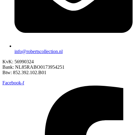
info@robertscollection.nl
KvK: 56990324
Bank: NL85RABO0173954251
Btw: 852.392.102.B01
Facebook-f