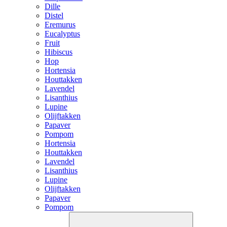
Dille
Distel
Eremurus
Eucalyptus
Fruit
Hibiscus
Hop
Hortensia
Houttakken
Lavendel
Lisanthius
Lupine
Olijftakken
Papaver
Pompom
Hortensia
Houttakken
Lavendel
Lisanthius
Lupine
Olijftakken
Papaver
Pompom