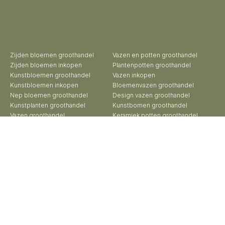
Zijden bloemen groothandel
Vazen en potten groothandel
Zijden bloemen inkopen
Plantenpotten groothandel
Kunstbloemen groothandel
Vazen inkopen
Kunstbloemen inkopen
Bloemenvazen groothandel
Nep bloemen groothandel
Design vazen groothandel
Kunstplanten groothandel
Kunstbomen groothandel
Vazen groothandel
Keramiek potten groothandel
Potten groothandel
Keramiek vazen groothandel
Bloempotten groothandel
Exclusieve vazen groothandel
Buitenpotten groothandel
Groothandel aardewerk kruiken
Potterie groothandel
Roberts Collection © 2026 | Beheer:
Growing Lemon