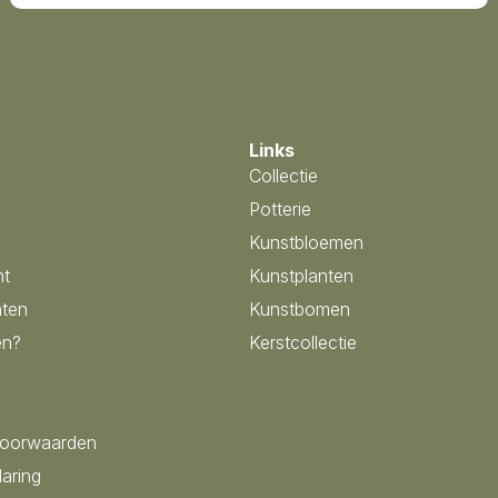
Links
Collectie
Potterie
Kunstbloemen
nt
Kunstplanten
ten
Kunstbomen
en?
Kerstcollectie
voorwaarden
laring