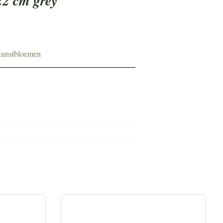
122 cm grey
unstbloemen