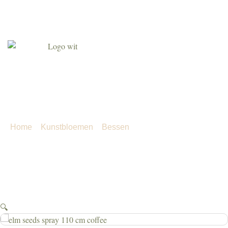
Agenda
Over ons
Contact
Klant worden
elm seeds spray 110 cm coffee
Home
»
Kunstbloemen
»
Bessen
»
elm seeds spray 110
cm coffee
🔍