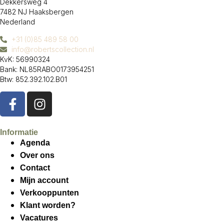
Dekkersweg 4
7482 NJ Haaksbergen
Nederland
+31 (0)85 489 58 00
info@robertscollection.nl
KvK: 56990324
Bank: NL85RABO0173954251
Btw: 852.392.102.B01
Informatie
Agenda
Over ons
Contact
Mijn account
Verkooppunten
Klant worden?
Vacatures