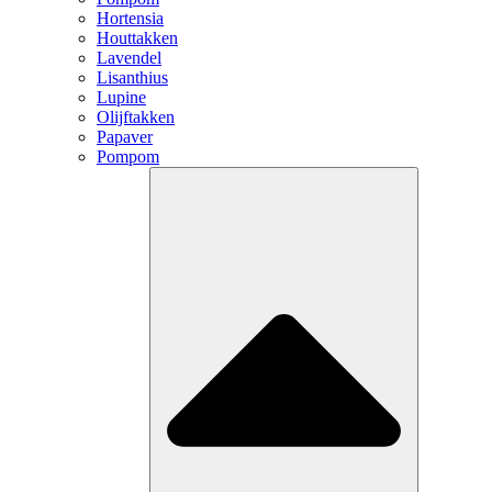
Hortensia
Houttakken
Lavendel
Lisanthius
Lupine
Olijftakken
Papaver
Pompom