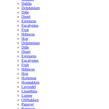
Dahlia
Delphinium
Dille
Distel
Eremurus
Eucalyptus
Fruit
Hibiscus
Hop
Delphinium
Dille
Distel
Eremurus
Eucalyptus
Fruit
Hibiscus
Hop
Hortensia
Houttakken
Lavendel
Lisanthius
Lupine
Olijftakken
Papaver
Pompom