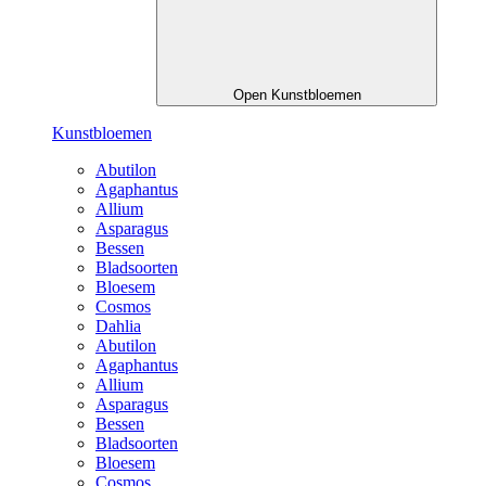
Open Kunstbloemen
Kunstbloemen
Abutilon
Agaphantus
Allium
Asparagus
Bessen
Bladsoorten
Bloesem
Cosmos
Dahlia
Abutilon
Agaphantus
Allium
Asparagus
Bessen
Bladsoorten
Bloesem
Cosmos