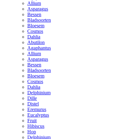
Allium
Asparagus
Bessen
Bladsoorten
Bloesem
Cosmos
Dahlia
Abutilon
Agaphantus
Allium
Asparagus
Bessen
Bladsoorten
Bloesem
Cosmos
Dahlia
Delphinium
Dille
Distel
Eremurus
Eucalyptus
Fruit
Hibiscus
Hop
Delphinium