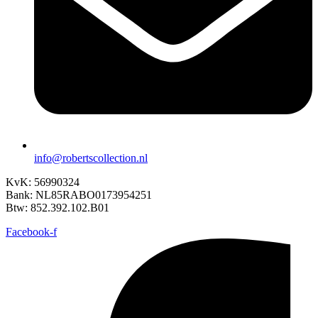
info@robertscollection.nl
KvK: 56990324
Bank: NL85RABO0173954251
Btw: 852.392.102.B01
Facebook-f