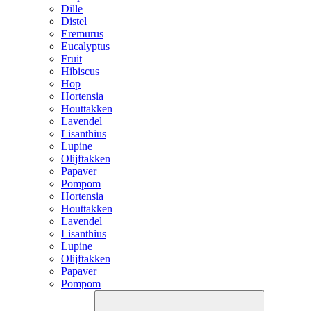
Dille
Distel
Eremurus
Eucalyptus
Fruit
Hibiscus
Hop
Hortensia
Houttakken
Lavendel
Lisanthius
Lupine
Olijftakken
Papaver
Pompom
Hortensia
Houttakken
Lavendel
Lisanthius
Lupine
Olijftakken
Papaver
Pompom