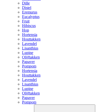
Dille
Distel
Eremurus
Eucalyptus
Fruit
Hibiscus
Hop
Hortensia
Houttakken
Lavendel
Lisanthius
Lupine
Olijftakken
Papaver
Pompom
Hortensia
Houttakken
Lavendel
Lisanthius
Lupine
Olijftakken
Papaver
Pompom