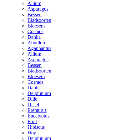
Allium
Asparagus
Bessen
Bladsoorten
Bloesem
Cosmos
Dahlia
Abutilon
Agaphantus
Allium
Asparagus
Bessen
Bladsoorten
Bloesem
Cosmos
Dahlia
Delphinium
Dille
Distel
Eremurus
Eucalyptus
Fruit
Hibiscus
Hop
Delphinium