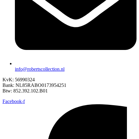
info@robertscollection.nl
KvK: 56990324
Bank: NL85RABO0173954251
Btw: 852.392.102.B01
Facebook-f