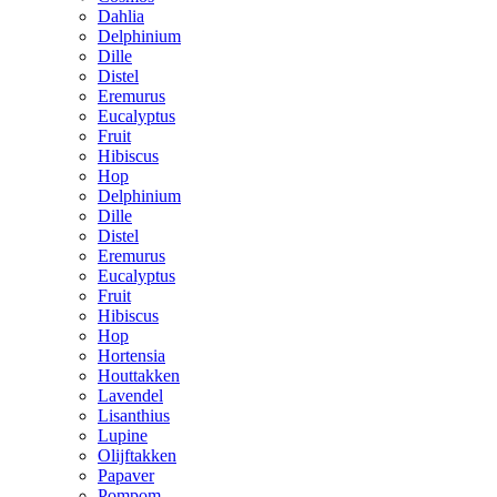
Dahlia
Delphinium
Dille
Distel
Eremurus
Eucalyptus
Fruit
Hibiscus
Hop
Delphinium
Dille
Distel
Eremurus
Eucalyptus
Fruit
Hibiscus
Hop
Hortensia
Houttakken
Lavendel
Lisanthius
Lupine
Olijftakken
Papaver
Pompom