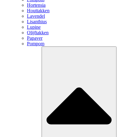
Hortensia
Houttakken
Lavendel
Lisanthius
Lupine
Olijftakken
Papaver
Pompom