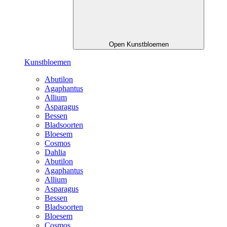
Open Kunstbloemen
Kunstbloemen
Abutilon
Agaphantus
Allium
Asparagus
Bessen
Bladsoorten
Bloesem
Cosmos
Dahlia
Abutilon
Agaphantus
Allium
Asparagus
Bessen
Bladsoorten
Bloesem
Cosmos