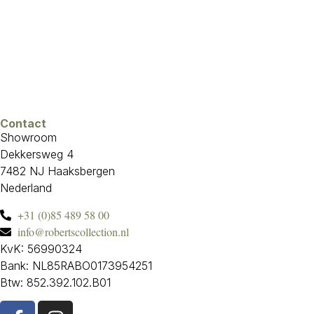
Contact
Showroom
Dekkersweg 4
7482 NJ Haaksbergen
Nederland
+31 (0)85 489 58 00
info@robertscollection.nl
KvK: 56990324
Bank: NL85RABO0173954251
Btw: 852.392.102.B01