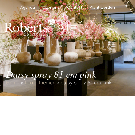
Agenda
Over ons
Contact
Klant worden
daisy spray 81 cm pink
Home
»
Kunstbloemen
»
daisy spray 81 cm pink