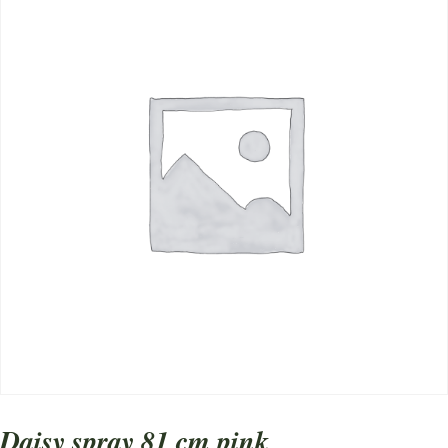
daisy spray 81 cm pink