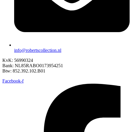
info@robertscollection.nl
KvK: 56990324
Bank: NL85RABO0173954251
Btw: 852.392.102.B01
Facebook-f