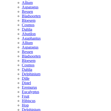
Allium
Asparagus
Bessen
Bladsoorten
Bloesem
Cosmos
Dahlia
Abutilon
Agaphantus
Allium
Asparagus
Bessen
Bladsoorten
Bloesem
Cosmos
Dahlia
Delphinium
Dille
Distel
Eremurus
Eucalyptus
Fruit
Hibiscus
Hop
Delphinium