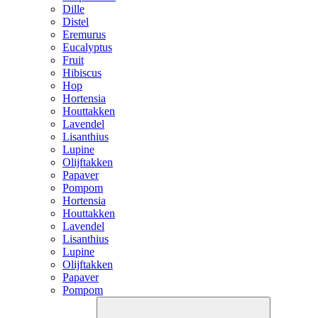
Dille
Distel
Eremurus
Eucalyptus
Fruit
Hibiscus
Hop
Hortensia
Houttakken
Lavendel
Lisanthius
Lupine
Olijftakken
Papaver
Pompom
Hortensia
Houttakken
Lavendel
Lisanthius
Lupine
Olijftakken
Papaver
Pompom