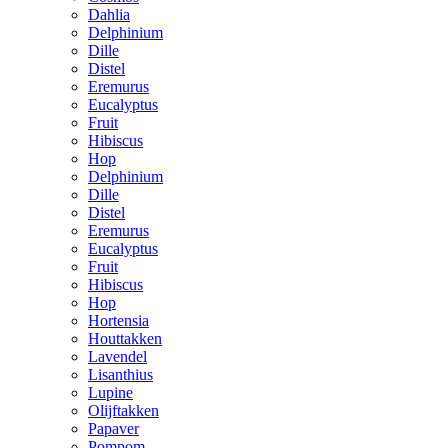
Dahlia
Delphinium
Dille
Distel
Eremurus
Eucalyptus
Fruit
Hibiscus
Hop
Delphinium
Dille
Distel
Eremurus
Eucalyptus
Fruit
Hibiscus
Hop
Hortensia
Houttakken
Lavendel
Lisanthius
Lupine
Olijftakken
Papaver
Pompom