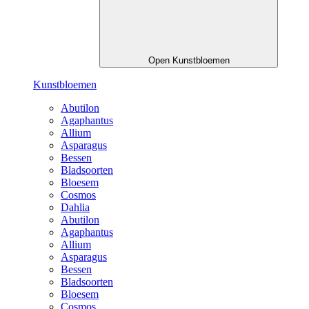
Open Kunstbloemen
Kunstbloemen
Abutilon
Agaphantus
Allium
Asparagus
Bessen
Bladsoorten
Bloesem
Cosmos
Dahlia
Abutilon
Agaphantus
Allium
Asparagus
Bessen
Bladsoorten
Bloesem
Cosmos