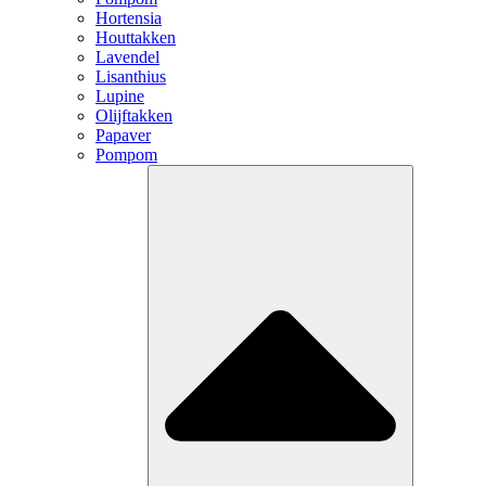
Hortensia
Houttakken
Lavendel
Lisanthius
Lupine
Olijftakken
Papaver
Pompom