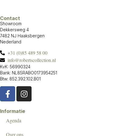
Contact
Showroom
Dekkersweg 4
7482 NJ Haaksbergen
Nederland
+31 (0)85 489 58 00
info@robertscollection.nl
KvK: 56990324
Bank: NL85RABO0173954251
Btw: 852.392.102.B01
Informatie
Agenda
Over ons