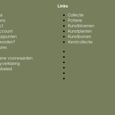
Links
a
Collectie
ons
Potterie
ct
Kunstbloemen
account
Kunstplanten
oppunten
Kunstbomen
 worden?
Kerstcollectie
ures
Collectie
Potterie
ene voorwaarden
Kunstbloemen
yverklaring
Kunstplanten
ebeleid
Kunstbomen
a
Kerstcollectie
ons
ct
account
oppunten
 worden?
ures