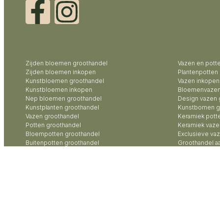
Zijden bloemen groothandel
Vazen en pott
Zijden bloemen inkopen
Plantenpotten
Kunstbloemen groothandel
Vazen inkopen
Kunstbloemen inkopen
Bloemenvazen
Nep bloemen groothandel
Design vazen 
Kunstplanten groothandel
Kunstbomen g
Vazen groothandel
Keramiek pott
Potten groothandel
Keramiek vaze
Bloempotten groothandel
Exclusieve va
Buitenpotten groothandel
Groothandel a
Potterie groothandel