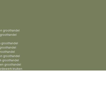
en groothandel
 groothandel
 groothandel
groothandel
roothandel
en groothandel
n groothandel
zen groothandel
ardewerk kruiken
Roberts Collection © 2026 | Beheer:
Growing Lemon