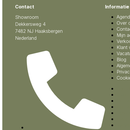
Contact
Informatie
Agend
Showroom
Over 
Dekkersweg 4
Conta
7482 NJ Haaksbergen
Mijn 
Nederland
Verko
Klant
Vacat
Blog
Algem
Privac
Cooki
Agend
Over 
Conta
Mijn 
Verko
Klant
Vacat