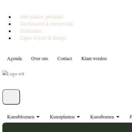
Met passie gemaakt
Verrassend & persoonlijk
Duurzaam
Eigen import & design
Agenda
Over ons
Contact
Klant worden
Kunstbloemen
Kunstplanten
Kunstbomen
P