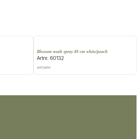
blossom noah spray 88 cm white/peach
Artnr. 60132
wit/zalm