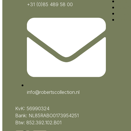
Blog
+31 (0)85 489 58 00
Algem
Privac
Cooki
info@robertscollection.nl
KvK: 56990324
Bank: NL85RABO0173954251
Btw: 852.392.102.B01