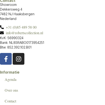
Contact
Showroom
Dekkersweg 4
7482 NJ Haaksbergen
Nederland
+31 (0)85 489 58 00
info@robertscollection.nl
KvK: 56990324
Bank: NL85RABO0173954251
Btw: 852.392.102.B01
Informatie
Agenda
Over ons
Contact