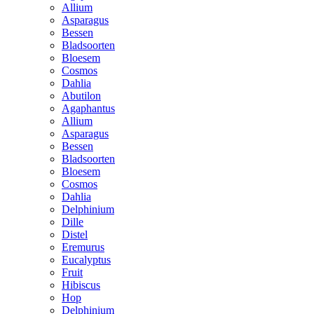
Allium
Asparagus
Bessen
Bladsoorten
Bloesem
Cosmos
Dahlia
Abutilon
Agaphantus
Allium
Asparagus
Bessen
Bladsoorten
Bloesem
Cosmos
Dahlia
Delphinium
Dille
Distel
Eremurus
Eucalyptus
Fruit
Hibiscus
Hop
Delphinium