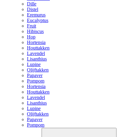
Dille
Distel
Eremurus
Eucalyptus
Fruit
Hibiscus
Hop
Hortensia
Houttakken
Lavendel
Lisanthius
Lupine
Olijftakken
Papaver
Pompom
Hortensia
Houttakken
Lavendel
Lisanthius
Lupine
Olijftakken
Papaver
Pompom