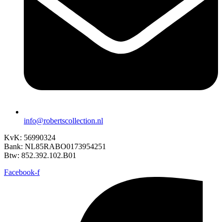
info@robertscollection.nl
KvK: 56990324
Bank: NL85RABO0173954251
Btw: 852.392.102.B01
Facebook-f