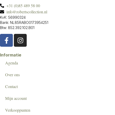
+31 (0)85 489 58 00
info@robertscollection.nl
KvK: 56990324
Bank: NL85RABO0173954251
Btw: 852.392.102.B01
Informatie
Agenda
Over ons
Contact
Mijn account
Verkooppunten