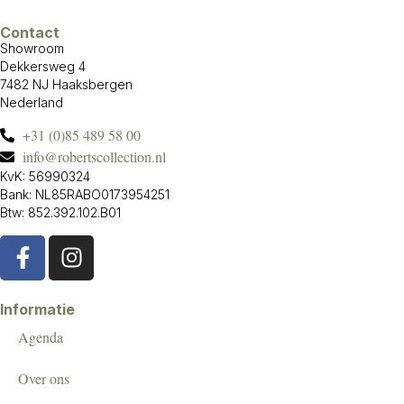
Contact
Showroom
Dekkersweg 4
7482 NJ Haaksbergen
Nederland
+31 (0)85 489 58 00
info@robertscollection.nl
KvK: 56990324
Bank: NL85RABO0173954251
Btw: 852.392.102.B01
Informatie
Agenda
Over ons