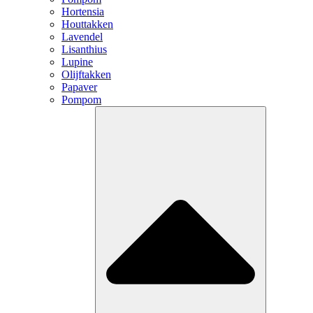
Hortensia
Houttakken
Lavendel
Lisanthius
Lupine
Olijftakken
Papaver
Pompom