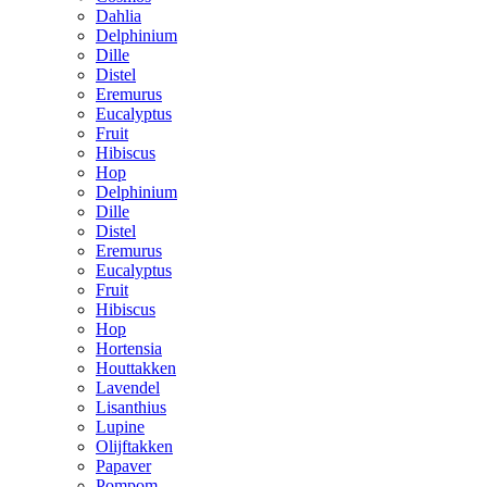
Dahlia
Delphinium
Dille
Distel
Eremurus
Eucalyptus
Fruit
Hibiscus
Hop
Delphinium
Dille
Distel
Eremurus
Eucalyptus
Fruit
Hibiscus
Hop
Hortensia
Houttakken
Lavendel
Lisanthius
Lupine
Olijftakken
Papaver
Pompom