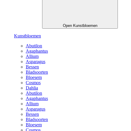
Open Kunstbloemen
Kunstbloemen
Abutilon
Agaphantus
Allium
Asparagus
Bessen
Bladsoorten
Bloesem
Cosmos
Dahlia
Abutilon
Agaphantus
Allium
Asparagus
Bessen
Bladsoorten
Bloesem
Cosmos