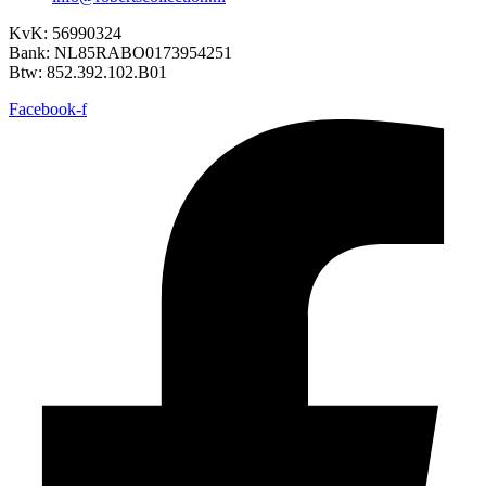
KvK: 56990324
Bank: NL85RABO0173954251
Btw: 852.392.102.B01
Facebook-f