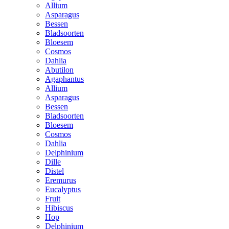
Allium
Asparagus
Bessen
Bladsoorten
Bloesem
Cosmos
Dahlia
Abutilon
Agaphantus
Allium
Asparagus
Bessen
Bladsoorten
Bloesem
Cosmos
Dahlia
Delphinium
Dille
Distel
Eremurus
Eucalyptus
Fruit
Hibiscus
Hop
Delphinium