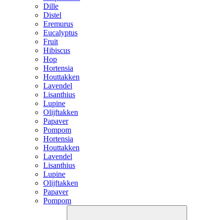
Dille
Distel
Eremurus
Eucalyptus
Fruit
Hibiscus
Hop
Hortensia
Houttakken
Lavendel
Lisanthius
Lupine
Olijftakken
Papaver
Pompom
Hortensia
Houttakken
Lavendel
Lisanthius
Lupine
Olijftakken
Papaver
Pompom