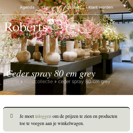
Agenda
Over ons
Contact
Klant worden
ceder spray 80 cm grey
Home
»
Kerstcollectie
»
ceder spray 80 cm grey
Je moet
inloggen
om de prijzen te zien en producten
toe te voegen aan je winkelwagen.