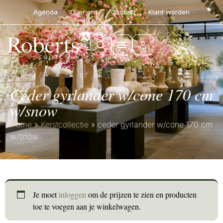
Agenda
Over ons
Contact
Klant worden
ceder gyrlander w/cone 170 cm
w/snow
Home
»
Kerstcollectie
»
ceder gyrlander w/cone 170 cm
w/snow
Je moet
inloggen
om de prijzen te zien en producten
toe te voegen aan je winkelwagen.