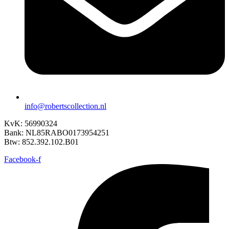
info@robertscollection.nl
KvK: 56990324
Bank: NL85RABO0173954251
Btw: 852.392.102.B01
Facebook-f