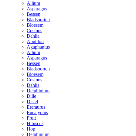
Allium
Asparagus
Bessen
Bladsoorten
Bloesem
Cosmos
Dahlia
Abutilon
Agaphantus
Allium
Asparagus
Bessen
Bladsoorten
Bloesem
Cosmos
Dahlia
Delphinium
Dille
Distel
Eremurus
Eucalyptus
Fruit
Hibiscus
Hop
Delphinium