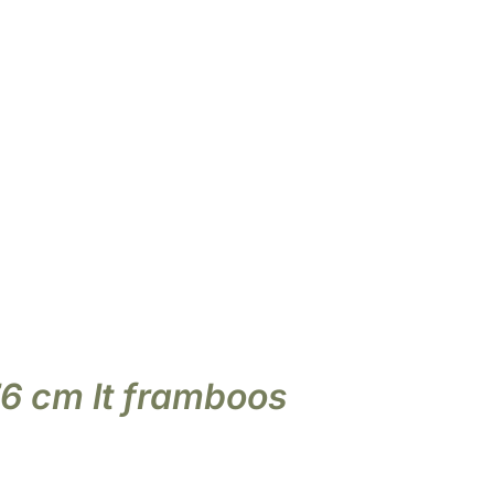
Agenda
Over ons
Contact
Klant worden
tterie
Kerstcollectie
6 cm lt framboos