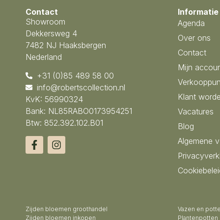
Contact
Informatie
Showroom
Agenda
Dekkersweg 4
Over ons
7482 NJ Haaksbergen
Contact
Nederland
Mijn accou
+31 (0)85 489 58 00
Verkooppun
info@robertscollection.nl
Klant word
KvK: 56990324
Bank: NL85RABO0173954251
Vacatures
Btw: 852.392.102.B01
Blog
Algemene 
Privacyverk
Cookiebelei
Zijden bloemen groothandel
Vazen en pott
Zijden bloemen inkopen
Plantenpotten