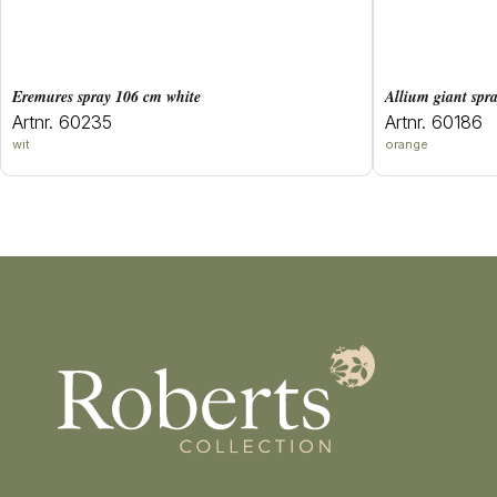
eremures spray 106 cm white
allium giant sp
Artnr. 60235
Artnr. 60186
wit
orange