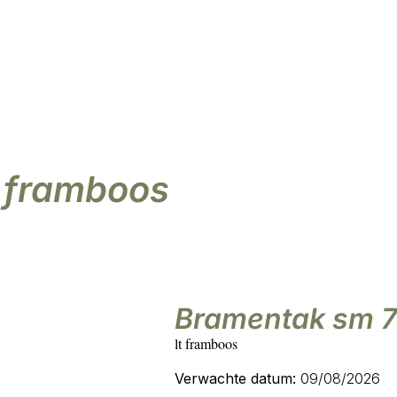
zaam
Eigen import & design
Kunstbloemen
Kunstplanten
Kunstbomen
Po
t framboos
bramentak sm 7
lt framboos
Verwachte datum:
09/08/2026