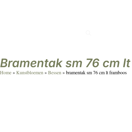
Met passie gemaakt
Verrassend & persoonlijk
Duur
bramentak sm 76 cm l
Home
»
Kunstbloemen
»
Bessen
»
bramentak sm 76 cm lt framboos