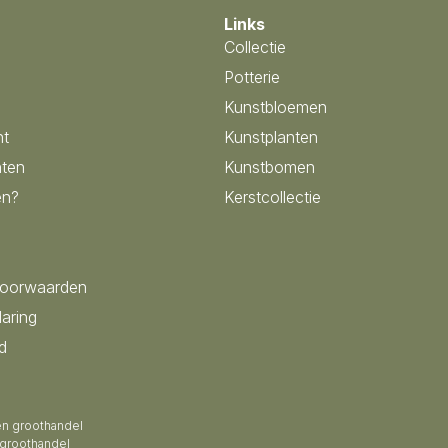
Links
Collectie
Potterie
Kunstbloemen
nt
Kunstplanten
ten
Kunstbomen
en?
Kerstcollectie
voorwaarden
laring
d
en groothandel
 groothandel