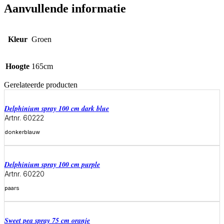
Aanvullende informatie
Kleur
Groen
Hoogte
165cm
Gerelateerde producten
delphinium spray 100 cm dark blue
Artnr. 60222
donkerblauw
Meer informatie
delphinium spray 100 cm purple
Artnr. 60220
paars
Meer informatie
sweet pea spray 75 cm oranje