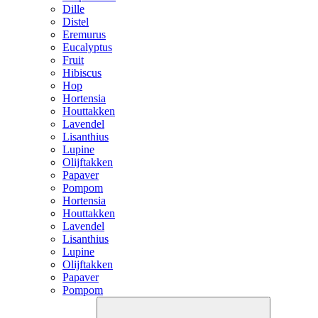
Dille
Distel
Eremurus
Eucalyptus
Fruit
Hibiscus
Hop
Hortensia
Houttakken
Lavendel
Lisanthius
Lupine
Olijftakken
Papaver
Pompom
Hortensia
Houttakken
Lavendel
Lisanthius
Lupine
Olijftakken
Papaver
Pompom