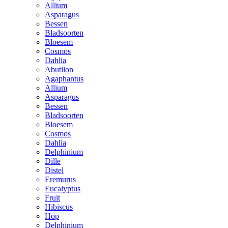
Allium
Asparagus
Bessen
Bladsoorten
Bloesem
Cosmos
Dahlia
Abutilon
Agaphantus
Allium
Asparagus
Bessen
Bladsoorten
Bloesem
Cosmos
Dahlia
Delphinium
Dille
Distel
Eremurus
Eucalyptus
Fruit
Hibiscus
Hop
Delphinium