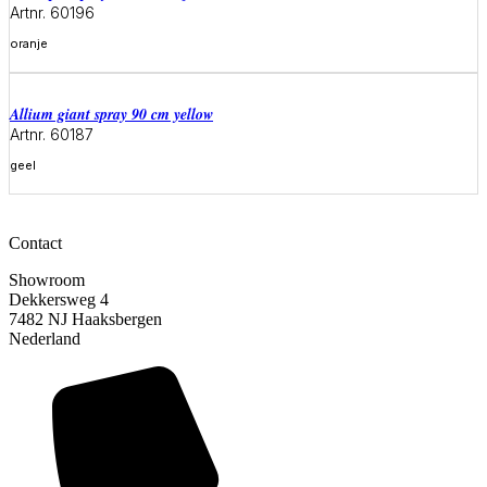
Artnr. 60196
oranje
Meer informatie
allium giant spray 90 cm yellow
Artnr. 60187
geel
Meer informatie
Contact
Showroom
Dekkersweg 4
7482 NJ Haaksbergen
Nederland