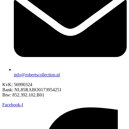
info@robertscollection.nl
KvK: 56990324
Bank: NL85RABO0173954251
Btw: 852.392.102.B01
Facebook-f