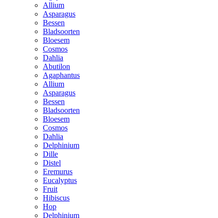
Allium
Asparagus
Bessen
Bladsoorten
Bloesem
Cosmos
Dahlia
Abutilon
Agaphantus
Allium
Asparagus
Bessen
Bladsoorten
Bloesem
Cosmos
Dahlia
Delphinium
Dille
Distel
Eremurus
Eucalyptus
Fruit
Hibiscus
Hop
Delphinium