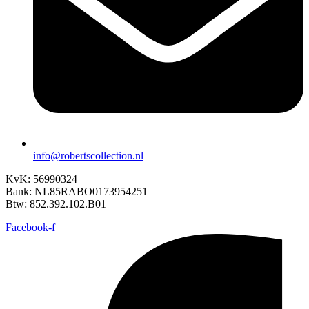
info@robertscollection.nl
KvK: 56990324
Bank: NL85RABO0173954251
Btw: 852.392.102.B01
Facebook-f