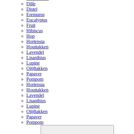
Dille
Distel
Eremurus
Eucalyptus
Fruit
Hibiscus
Hop
Hortensia
Houttakken
Lavendel
Lisanthius
Lupine
Olijftakken
Papaver
Pompom
Hortensia
Houttakken
Lavendel
Lisanthius
Lupine
Olijftakken
Papaver
Pompom