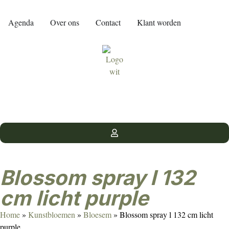
Agenda
Over ons
Contact
Klant worden
Blossom spray l 132
cm licht purple
Home
»
Kunstbloemen
»
Bloesem
»
Blossom spray l 132 cm licht
purple