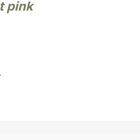
t pink
k