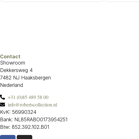
Contact
Showroom
Dekkersweg 4
7482 NJ Haaksbergen
Nederland
+31 (0)85 489 58 00
info@robertscollection.nl
KvK: 56990324
Bank: NL85RABO0173954251
Btw: 852.392.102.B01