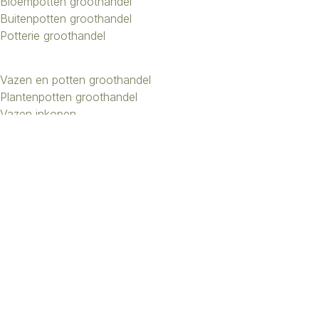
Bloempotten groothandel
Buitenpotten groothandel
Potterie groothandel
Vazen en potten groothandel
Plantenpotten groothandel
Vazen inkopen
Bloemenvazen groothandel
Design vazen groothandel
Kunstbomen groothandel
Keramiek potten groothandel
Keramiek vazen groothandel
Exclusieve vazen groothandel
Groothandel aardewerk kruiken
Roberts Collection © 2026 | Beheer:
Growing Lemon