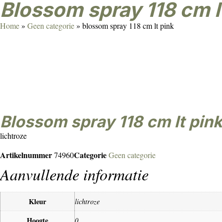
blossom spray 118 cm l
Home
»
Geen categorie
»
blossom spray 118 cm lt pink
blossom spray 118 cm lt pin
lichtroze
Artikelnummer
Categorie
74960
Geen categorie
Aanvullende informatie
Kleur
lichtroze
Hoogte
0