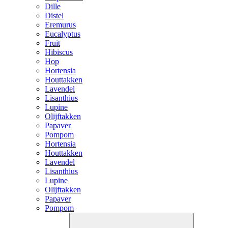
Dille
Distel
Eremurus
Eucalyptus
Fruit
Hibiscus
Hop
Hortensia
Houttakken
Lavendel
Lisanthius
Lupine
Olijftakken
Papaver
Pompom
Hortensia
Houttakken
Lavendel
Lisanthius
Lupine
Olijftakken
Papaver
Pompom