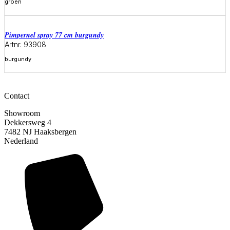
groen
Meer informatie
pimpernel spray 77 cm burgundy
Artnr. 93908
burgundy
Meer informatie
Contact
Showroom
Dekkersweg 4
7482 NJ Haaksbergen
Nederland