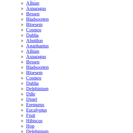
Allium
Asparagus
Bessen
Bladsoorten
Bloesem
Cosmos
Dahlia
Abutilon
Agaphantus
Allium
Asparagus
Bessen
Bladsoorten
Bloesem
Cosmos
Dahlia
Delphinium
Dille
Distel
Eremurus
Eucalyptus
Fruit
Hibiscus
Hop
Delphinium