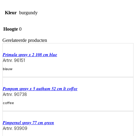
Kleur
burgundy
Hoogte
0
Gerelateerde producten
primula spray x 2 108 cm blue
Artnr. 96151
blauw
Meer informatie
pompom spray x 5 authum 52 cm lt coffee
Artnr. 90738
coffee
Meer informatie
pimpernel spray 77 cm green
Artnr. 93909