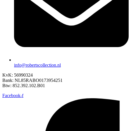
info@robertscollection.nl
KvK: 56990324
Bank: NL85RABO0173954251
Btw: 852.392.102.B01
Facebook-f