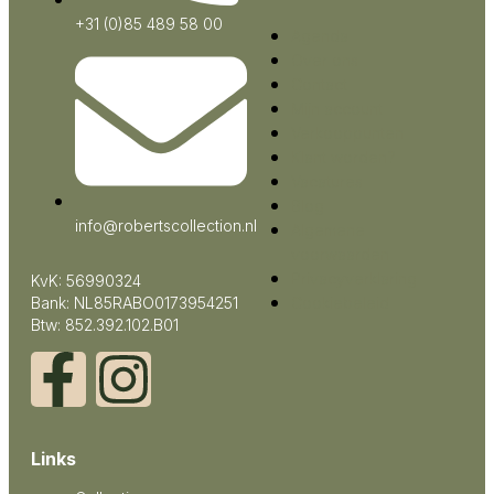
+31 (0)85 489 58 00
Agenda
Over ons
Contact
Mijn account
Verkooppunten
Klant worden?
Vacatures
Blog
info@robertscollection.nl
Algemene
voorwaarden
Privacyverklaring
KvK: 56990324
Bank: NL85RABO0173954251
Cookiebeleid
Btw: 852.392.102.B01
Links