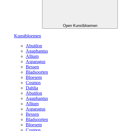
Open Kunstbloemen
Kunstbloemen
Abutilon
Agaphantus
Allium
Asparagus
Bessen
Bladsoorten
Bloesem
Cosmos
Dahlia
Abutilon
Agaphantus
Allium
Asparagus
Bessen
Bladsoorten
Bloesem
Cosmos