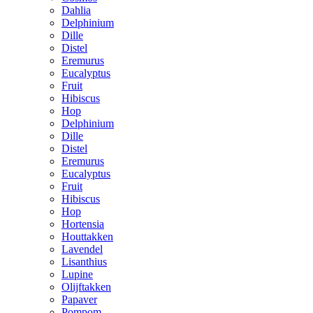
Dahlia
Delphinium
Dille
Distel
Eremurus
Eucalyptus
Fruit
Hibiscus
Hop
Delphinium
Dille
Distel
Eremurus
Eucalyptus
Fruit
Hibiscus
Hop
Hortensia
Houttakken
Lavendel
Lisanthius
Lupine
Olijftakken
Papaver
Pompom