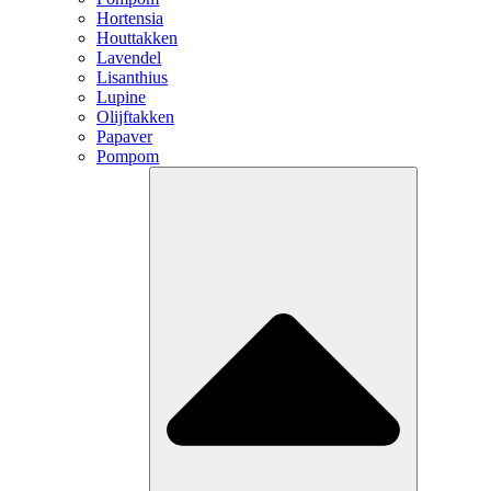
Hortensia
Houttakken
Lavendel
Lisanthius
Lupine
Olijftakken
Papaver
Pompom