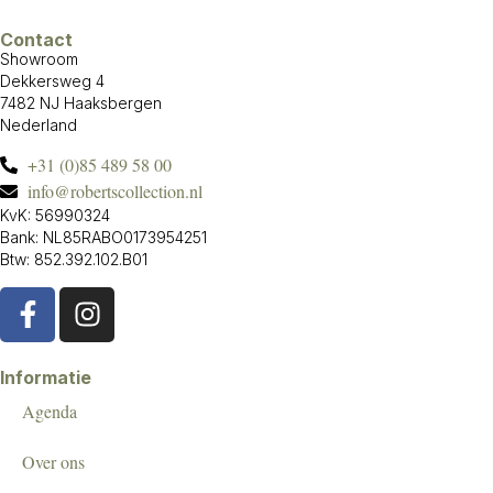
Contact
Showroom
Dekkersweg 4
7482 NJ Haaksbergen
Nederland
+31 (0)85 489 58 00
info@robertscollection.nl
KvK: 56990324
Bank: NL85RABO0173954251
Btw: 852.392.102.B01
Informatie
Agenda
Over ons