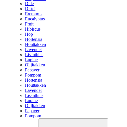
Dille
Distel
Eremurus
Eucalyptus
Fruit
Hibiscus
Hop
Hortensia
Houttakken
Lavendel
Lisanthius
Lupine
Olijftakken
Papaver
Pompom
Hortensia
Houttakken
Lavendel
Lisanthius
Lupine
Olijftakken
Papaver
Pompom