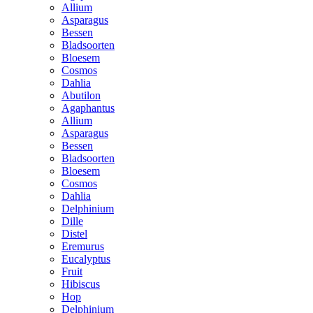
Allium
Asparagus
Bessen
Bladsoorten
Bloesem
Cosmos
Dahlia
Abutilon
Agaphantus
Allium
Asparagus
Bessen
Bladsoorten
Bloesem
Cosmos
Dahlia
Delphinium
Dille
Distel
Eremurus
Eucalyptus
Fruit
Hibiscus
Hop
Delphinium