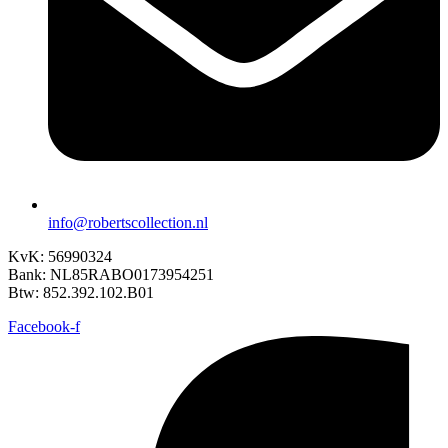
info@robertscollection.nl
KvK: 56990324
Bank: NL85RABO0173954251
Btw: 852.392.102.B01
Facebook-f