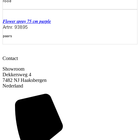
rood
Meer informatie
flower spray 75 cm purple
Artnr. 93895
paars
Meer informatie
Contact
Showroom
Dekkersweg 4
7482 NJ Haaksbergen
Nederland