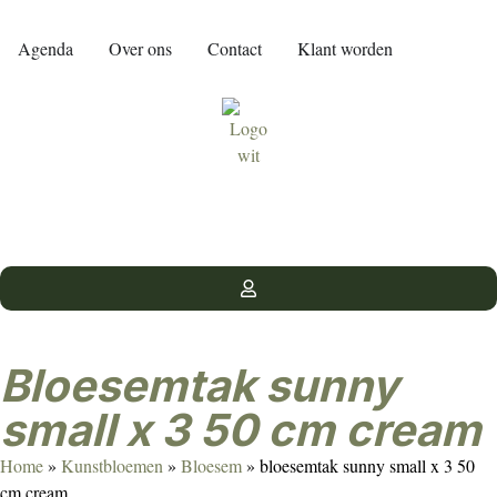
Agenda
Over ons
Contact
Klant worden
bloesemtak sunny
small x 3 50 cm cream
Home
»
Kunstbloemen
»
Bloesem
»
bloesemtak sunny small x 3 50
cm cream