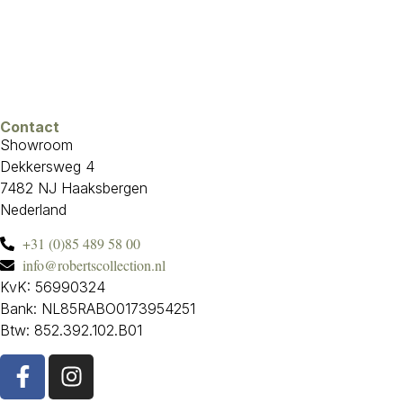
Contact
Showroom
Dekkersweg 4
7482 NJ Haaksbergen
Nederland
+31 (0)85 489 58 00
info@robertscollection.nl
KvK: 56990324
Bank: NL85RABO0173954251
Btw: 852.392.102.B01