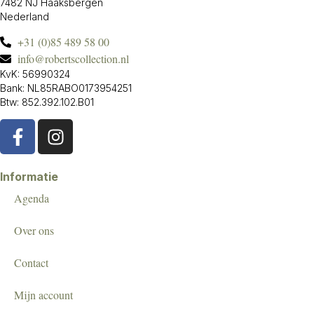
7482 NJ Haaksbergen
Nederland
+31 (0)85 489 58 00
info@robertscollection.nl
KvK: 56990324
Bank: NL85RABO0173954251
Btw: 852.392.102.B01
Informatie
Agenda
Over ons
Contact
Mijn account