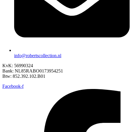
info@robertscollection.nl
KvK: 56990324
Bank: NL85RABO0173954251
Btw: 852.392.102.B01
Facebook-f