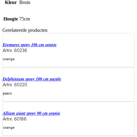
Kleur
Bruin
Hoogte
75cm
Gerelateerde producten
eremures spray 106 cm oranje
Artnr. 60236
orange
Meer informatie
delphinium spray 100 cm purple
Artnr. 60220
paars
Meer informatie
allium giant spray 90 cm oranje
Artnr. 60186
orange
Meer informatie