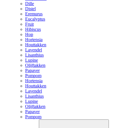
Dille
Distel
Eremurus
Eucalyptus
Fruit
Hibiscus
Hop
Hortensia
Houttakken
Lavendel
Lisanthius
Lupine
Olijftakken
Papaver
Pompom
Hortensia
Houttakken
Lavendel
Lisanthius
Lupine
Olijftakken
Papaver
Pompom