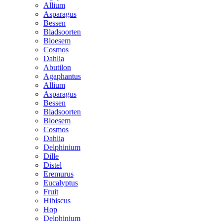
Allium
Asparagus
Bessen
Bladsoorten
Bloesem
Cosmos
Dahlia
Abutilon
Agaphantus
Allium
Asparagus
Bessen
Bladsoorten
Bloesem
Cosmos
Dahlia
Delphinium
Dille
Distel
Eremurus
Eucalyptus
Fruit
Hibiscus
Hop
Delphinium