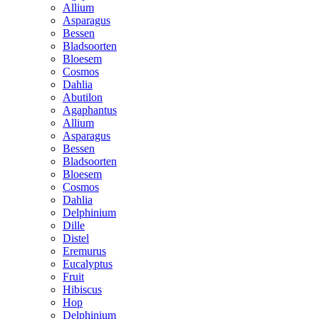
Allium
Asparagus
Bessen
Bladsoorten
Bloesem
Cosmos
Dahlia
Abutilon
Agaphantus
Allium
Asparagus
Bessen
Bladsoorten
Bloesem
Cosmos
Dahlia
Delphinium
Dille
Distel
Eremurus
Eucalyptus
Fruit
Hibiscus
Hop
Delphinium