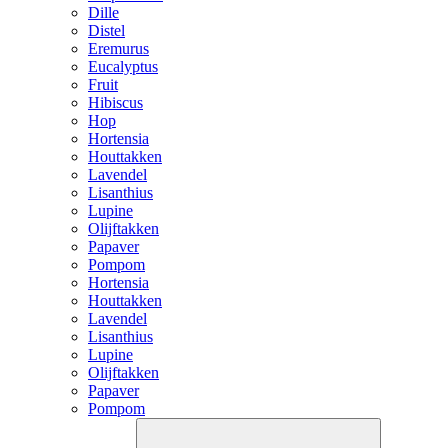
Dille
Distel
Eremurus
Eucalyptus
Fruit
Hibiscus
Hop
Hortensia
Houttakken
Lavendel
Lisanthius
Lupine
Olijftakken
Papaver
Pompom
Hortensia
Houttakken
Lavendel
Lisanthius
Lupine
Olijftakken
Papaver
Pompom