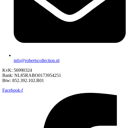
info@robertscollection.nl
KvK: 56990324
Bank: NL85RABO0173954251
Btw: 852.392.102.B01
Facebook-f