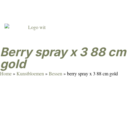
Agenda
Over ons
Contact
Klant worden
berry spray x 3 88 cm
gold
Home
»
Kunstbloemen
»
Bessen
»
berry spray x 3 88 cm gold