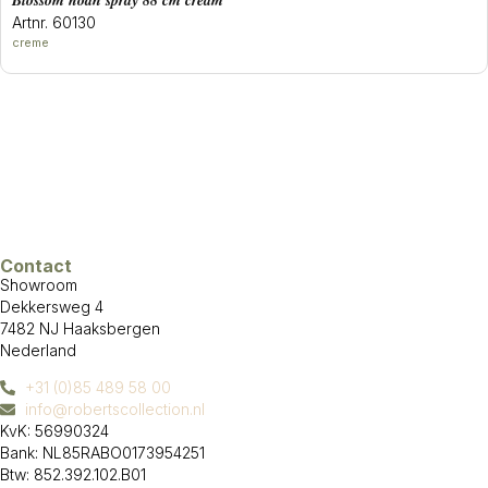
blossom noah spray 88 cm cream
Artnr. 60130
creme
Contact
Showroom
Dekkersweg 4
7482 NJ Haaksbergen
Nederland
+31 (0)85 489 58 00
info@robertscollection.nl
KvK: 56990324
Bank: NL85RABO0173954251
Btw: 852.392.102.B01