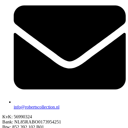
info@robertscollection.nl
KvK: 56990324
Bank: NL85RABO0173954251
Btw: 852.392.102.B01