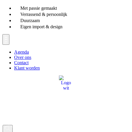
Ga
Met passie gemaakt
naar
Verrassend & persoonlijk
de
Duurzaam
inhoud
Eigen import & design
Agenda
Over ons
Contact
Klant worden
Producten
zoeken