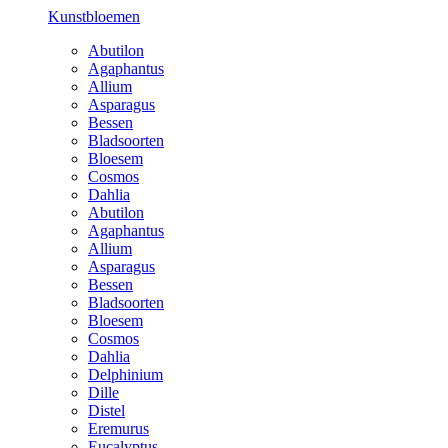
Kunstbloemen
Abutilon
Agaphantus
Allium
Asparagus
Bessen
Bladsoorten
Bloesem
Cosmos
Dahlia
Abutilon
Agaphantus
Allium
Asparagus
Bessen
Bladsoorten
Bloesem
Cosmos
Dahlia
Delphinium
Dille
Distel
Eremurus
Eucalyptus