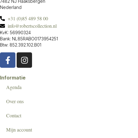
7482 NJ Haaksbergen
Nederland
+31 (0)85 489 58 00
info@robertscollection.nl
KvK: 56990324
Bank: NL85RABO0173954251
Btw: 852.392.102.B01
Informatie
Agenda
Over ons
Contact
Mijn account