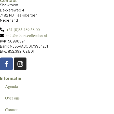
Contact
Showroom
Dekkersweg 4
7482 NJ Haaksbergen
Nederland
+31 (0)85 489 58 00
info@robertscollection.nl
KvK: 56990324
Bank: NL85RABO0173954251
Btw: 852.392.102.B01
Informatie
Agenda
Over ons
Contact