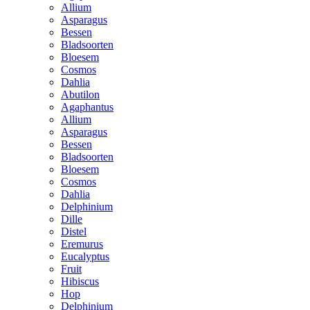
Allium
Asparagus
Bessen
Bladsoorten
Bloesem
Cosmos
Dahlia
Abutilon
Agaphantus
Allium
Asparagus
Bessen
Bladsoorten
Bloesem
Cosmos
Dahlia
Delphinium
Dille
Distel
Eremurus
Eucalyptus
Fruit
Hibiscus
Hop
Delphinium