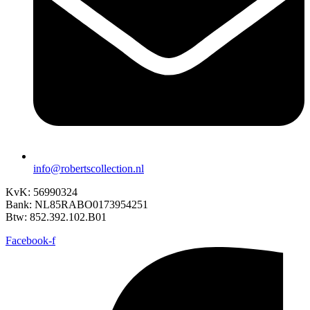
info@robertscollection.nl
KvK: 56990324
Bank: NL85RABO0173954251
Btw: 852.392.102.B01
Facebook-f