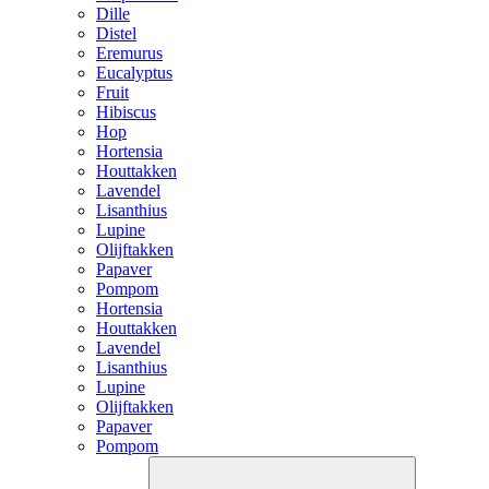
Dille
Distel
Eremurus
Eucalyptus
Fruit
Hibiscus
Hop
Hortensia
Houttakken
Lavendel
Lisanthius
Lupine
Olijftakken
Papaver
Pompom
Hortensia
Houttakken
Lavendel
Lisanthius
Lupine
Olijftakken
Papaver
Pompom