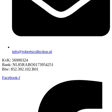
info@robertscollection.nl
KvK: 56990324
Bank: NL85RABO0173954251
Btw: 852.392.102.B01
Facebook-f