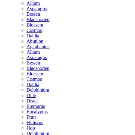
Allium
Asparagus
Bessen
Bladsoorten
Bloesem
Cosmos
Dahlia
Abutilon
Agaphantus
Allium
Asparagus
Bessen
Bladsoorten
Bloesem
Cosmos
Dahlia
Delphinium
Dille
Distel
Eremurus
Eucalyptus
Fruit
Hibiscus
Hop
Delphinium