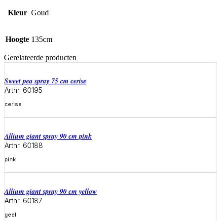
Kleur
Goud
Hoogte
135cm
Gerelateerde producten
sweet pea spray 75 cm cerise
Artnr. 60195
cerise
Meer informatie
allium giant spray 90 cm pink
Artnr. 60188
pink
Meer informatie
allium giant spray 90 cm yellow
Artnr. 60187
geel