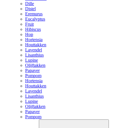
Dille
Distel
Eremurus
Eucalyptus
Fruit
Hibiscus
Hop
Hortensia
Houttakken
Lavendel
Lisanthius
Lupine
Olijftakken
Papaver
Pompom
Hortensia
Houttakken
Lavendel
Lisanthius
Lupine
Olijftakken
Papaver
Pompom