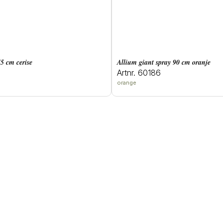
75 cm cerise
allium giant spray 90 cm oranje
Artnr. 60186
orange