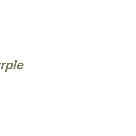
zaam
Eigen import & design
Kunstbloemen
Kunstplanten
Kunstbomen
rple