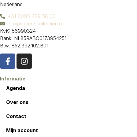
Nederland
+31 (0)85 489 58 00
info@robertscollection.nl
KvK: 56990324
Bank: NL85RABO0173954251
Btw: 852.392.102.B01
Informatie
Agenda
Over ons
Contact
Mijn account