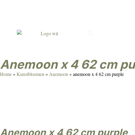
Met passie gemaakt
Verrassend & persoonlijk
Duur
anemoon x 4 62 cm pu
Home
»
Kunstbloemen
»
Anemoon
»
anemoon x 4 62 cm purple
anemoon x 4 62 cm purple