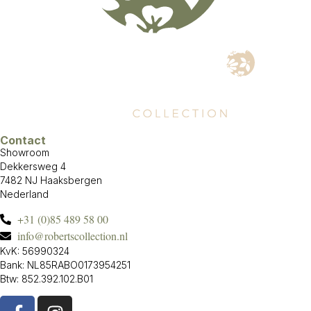
Contact
Showroom
Dekkersweg 4
7482 NJ Haaksbergen
Nederland
+31 (0)85 489 58 00
info@robertscollection.nl
KvK: 56990324
Bank: NL85RABO0173954251
Btw: 852.392.102.B01